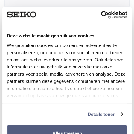
Lichtgevende index
Ja
Deze website maakt gebruik van cookies
We gebruiken cookies om content en advertenties te
Materiaal Lunette
personaliseren, om functies voor social media te bieden
Staal/ zilverkleurig
en om ons websiteverkeer te analyseren. Ook delen we
informatie over uw gebruik van onze site met onze
partners voor social media, adverteren en analyse. Deze
Diameter kast
partners kunnen deze gegevens combineren met andere
24 mm
informatie die u aan ze heeft verstrekt of die ze hebben
verzameld op basis van uw gebruik van hun services.
Dikte van kast
10 mm
Details tonen
Alles toestaan