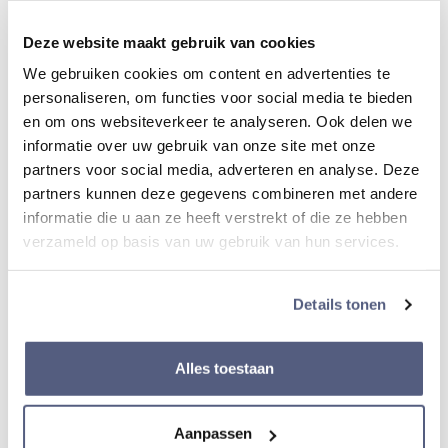
Materiaal Lunette
Deze website maakt gebruik van cookies
Staal/ zilverkleurig
We gebruiken cookies om content en advertenties te
personaliseren, om functies voor social media te bieden
Diameter kast
en om ons websiteverkeer te analyseren. Ook delen we
informatie over uw gebruik van onze site met onze
41,2 mm
partners voor social media, adverteren en analyse. Deze
partners kunnen deze gegevens combineren met andere
informatie die u aan ze heeft verstrekt of die ze hebben
Dikte van kast
verzameld op basis van uw gebruik van hun services.
12 mm
Details tonen
Band
Alles toestaan
Materiaal band
Aanpassen
Staal