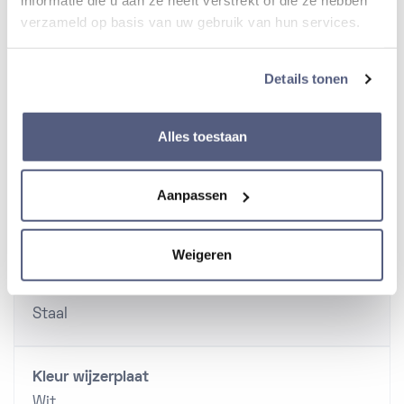
informatie die u aan ze heeft verstrekt of die ze hebben
verzameld op basis van uw gebruik van hun services.
Gewicht horloge
124 gr.
Details tonen
Kaliber
Alles toestaan
6R51
Aanpassen
Kast
Weigeren
Materiaal kast
Staal
Kleur wijzerplaat
Wit