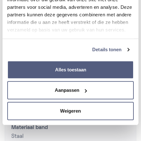
partners voor social media, adverteren en analyse. Deze
Materiaal Lunette
partners kunnen deze gegevens combineren met andere
Staal/ zilverkleurig
informatie die u aan ze heeft verstrekt of die ze hebben
verzameld op basis van uw gebruik van hun services.
Diameter kast
40 mm
Details tonen
Dikte van kast
Alles toestaan
10 mm
Aanpassen
Band
Weigeren
Materiaal band
Staal