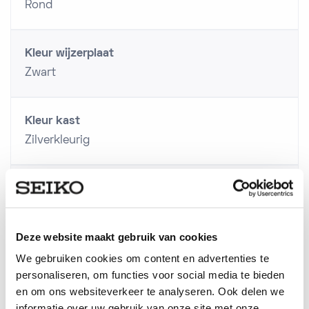
Rond
Kleur wijzerplaat
Zwart
Kleur kast
Zilverkleurig
Achterzijde kast
Staal
Deze website maakt gebruik van cookies
Schroefdeksel
We gebruiken cookies om content en advertenties te
personaliseren, om functies voor social media te bieden
Ja
en om ons websiteverkeer te analyseren. Ook delen we
informatie over uw gebruik van onze site met onze