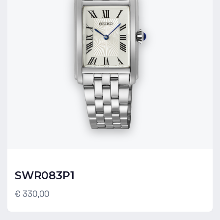
SWR083P1
€ 330,00