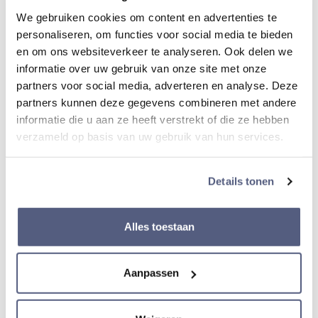
Lichtgevende wijzers
We gebruiken cookies om content en advertenties te
personaliseren, om functies voor social media te bieden
Ja
en om ons websiteverkeer te analyseren. Ook delen we
informatie over uw gebruik van onze site met onze
partners voor social media, adverteren en analyse. Deze
Materiaal Lunette
partners kunnen deze gegevens combineren met andere
Staal /goudkleurig
informatie die u aan ze heeft verstrekt of die ze hebben
verzameld op basis van uw gebruik van hun services.
Diameter kast
29,8 mm
Details tonen
Dikte van kast
Alles toestaan
8,5 mm
Aanpassen
Band