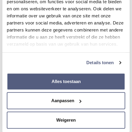
personaliseren, om functies voor social media te bieden
en om ons websiteverkeer te analyseren. Ook delen we
informatie over uw gebruik van onze site met onze
Lichtgevende wijzers
partners voor social media, adverteren en analyse. Deze
Ja
partners kunnen deze gegevens combineren met andere
informatie die u aan ze heeft verstrekt of die ze hebben
verzameld op basis van uw gebruik van hun services.
Lichtgevende index
Ja
Details tonen
Materiaal Lunette
Alles toestaan
Titanium
Aanpassen
Diameter kast
43 mm
Weigeren