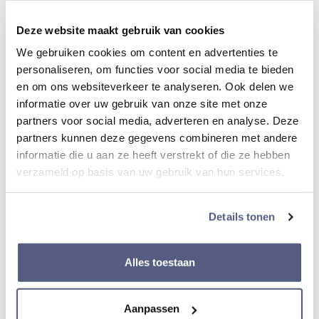
Materiaal Lunette
Deze website maakt gebruik van cookies
Staal /goudkleurig
We gebruiken cookies om content en advertenties te
personaliseren, om functies voor social media te bieden
Diameter kast
en om ons websiteverkeer te analyseren. Ook delen we
informatie over uw gebruik van onze site met onze
41,2 mm
partners voor social media, adverteren en analyse. Deze
partners kunnen deze gegevens combineren met andere
informatie die u aan ze heeft verstrekt of die ze hebben
Dikte van kast
verzameld op basis van uw gebruik van hun services.
12 mm
Details tonen
Band
Alles toestaan
Materiaal band
Aanpassen
Staal