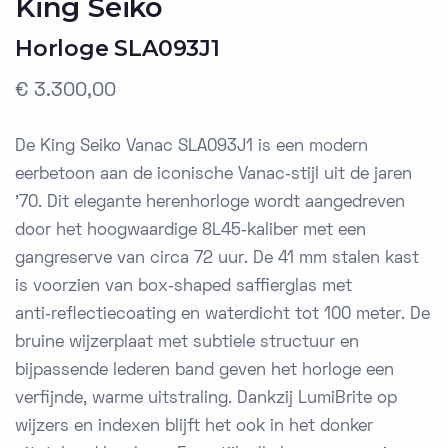
King Seiko
Horloge SLA093J1
€ 3.300,00
De King Seiko Vanac SLA093J1 is een modern
eerbetoon aan de iconische Vanac‑stijl uit de jaren
’70. Dit elegante herenhorloge wordt aangedreven
door het hoogwaardige 8L45‑kaliber met een
gangreserve van circa 72 uur. De 41 mm stalen kast
is voorzien van box‑shaped saffierglas met
anti‑reflectiecoating en waterdicht tot 100 meter. De
bruine wijzerplaat met subtiele structuur en
bijpassende lederen band geven het horloge een
verfijnde, warme uitstraling. Dankzij LumiBrite op
wijzers en indexen blijft het ook in het donker