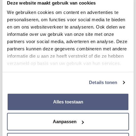
Deze website maakt gebruik van cookies
Saffier Glas
We gebruiken cookies om content en advertenties te
personaliseren, om functies voor social media te bieden
Schroefdeksel
en om ons websiteverkeer te analyseren. Ook delen we
informatie over uw gebruik van onze site met onze
Ja
partners voor social media, adverteren en analyse. Deze
partners kunnen deze gegevens combineren met andere
informatie die u aan ze heeft verstrekt of die ze hebben
Schroefkroon
verzameld op basis van uw gebruik van hun services.
Ja
Details tonen
Lichtgevende wijzers
Ja
Alles toestaan
Lichtgevende index
Aanpassen
Ja