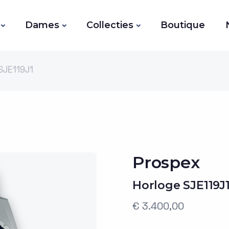
Dames
Collecties
Boutique
SJE119J1
Prospex
Horloge SJE119J
€ 3.400,00