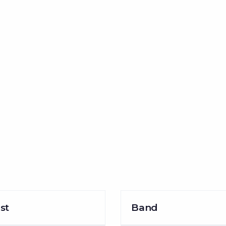
st
Band